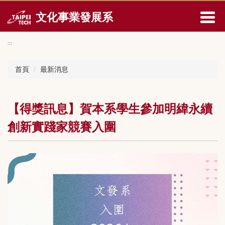
跳
文化事業發展系
到
主
要
:::
內
容
首頁
最新消息
區
【得獎訊息】賀本系學生參加明緯永續
創新實踐家競賽入圍