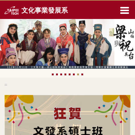
跳
文化事業發展系
到
主
要
內
容
區
:::