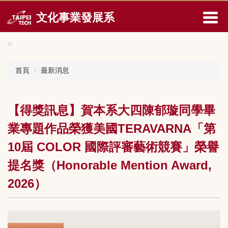
跳
文化事業發展系
到
主
要
:::
內
容
首頁
最新消息
區
【得獎訊息】賀本系大四陳郁璇同學畢
業專題作品榮獲美國TERAVARNA「第
10屆 COLOR 國際評審藝術競賽」榮譽
提名獎（Honorable Mention Award,
2026）