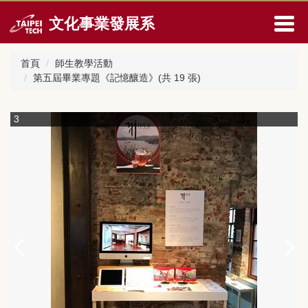
跳
文化事業發展系
到
主
要
首頁
師生教學活動
內
第五屆畢業專題《記憶釀造》(共 19 張)
容
區
3
4