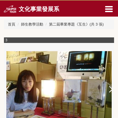
跳
文化事業發展系
到
主
要
首頁
師生教學活動
第二屆畢業專題《互生》(共 3 張)
內
容
區
3
4