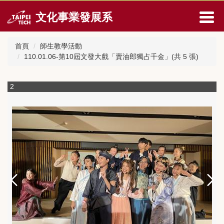
跳
文化事業發展系
到
主
要
首頁
師生教學活動
內
110.01.06-第10屆文發大戲「賣油郎獨占千金」(共 5 張)
容
區
2
3