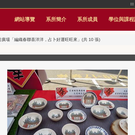
:::
網站導覽
系所簡介
系所成員
學位與課程
市場前廣場「編織春聯喜洋洋，占卜好運旺旺來」(共 10 張)