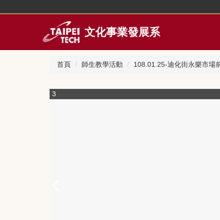
跳
到
主
文化事業發展系
要
內
容
首頁
師生教學活動
108.01.25-迪化街永樂
區
3