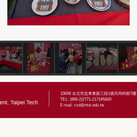
10608 台北市忠孝東路三段1號共同科館7樓7
TEL: (886-2)2771-2171#5600
nt, Taipei Tech
E-mail:
cvd@ntut.edu.tw