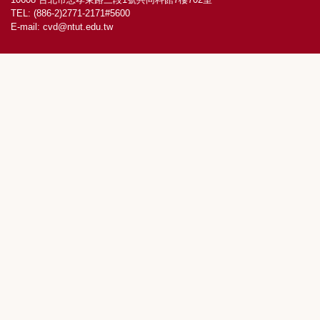
TEL: (886-2)2771-2171#5600
E-mail:
cvd@ntut.edu.tw