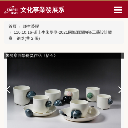
跳
文化事業發展系
到
主
要
首頁
師生榮耀
內
110.10.16-碩士生朱曼寧-2021國際洄瀾陶瓷工藝設計競
容
賽」銅獎(共 2 張)
區
朱曼寧同學得獎作品《拾石》